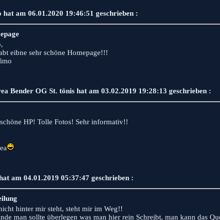
 hat am 06.01.2020 19:46:51 geschrieben :
epage
,
habt eibne sehr schöne Homepage!!!
imo
ea Bender OG St. tönis hat am 03.02.2019 19:28:13 geschrieben :
schöne HP! Tolle Fotos! Sehr informativ!!
ea
hat am 04.01.2019 05:37:47 geschrieben :
eilung
icht hinter mir steht, steht mir im Weg!!
finde man sollte überlegen was man hier rein Schreibt, man kann das Qu