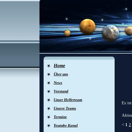
Home
Über uns
G
News
Vorstand
Unser Helferteam
Es is
Unsere Teams
Aktue
Termine
<
1
2
Youtube Kanal