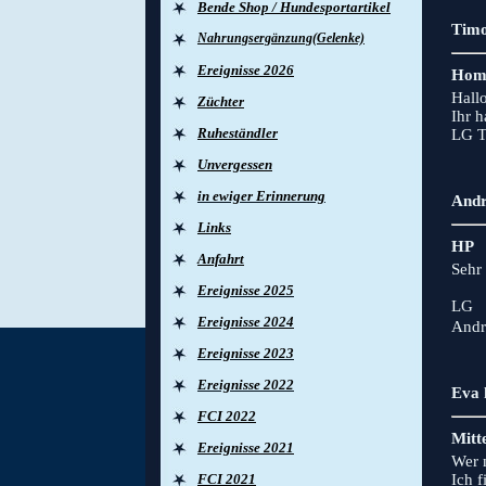
Bende Shop / Hundesportartikel
Timo
Nahrungsergänzung(Gelenke)
Ereignisse 2026
Hom
Hallo
Züchter
Ihr 
Ruheständler
LG T
Unvergessen
in ewiger Erinnerung
Andr
Links
HP
Anfahrt
Sehr 
Ereignisse 2025
LG
Ereignisse 2024
Andr
Ereignisse 2023
Ereignisse 2022
Eva 
FCI 2022
Mitt
Ereignisse 2021
Wer n
FCI 2021
Ich 