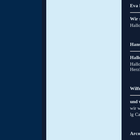
Eva 
Wir 
Hall
Hans
Hall
Hall
Herz
Wilfr
und 
wir 
lg C
Arco