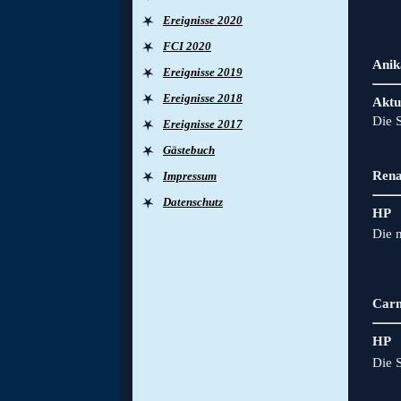
Ereignisse 2020
FCI 2020
Anik
Ereignisse 2019
Ereignisse 2018
Aktu
Die S
Ereignisse 2017
Gästebuch
Rena
Impressum
Datenschutz
HP
Die 
Carm
HP
Die 