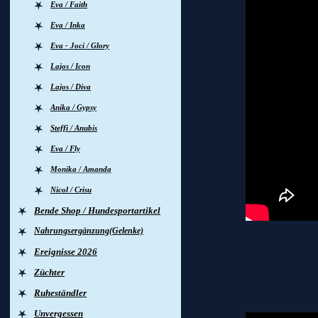
Eva / Faith
Eva / Inka
Eva - Joci / Glory
Lajos / Icon
Lajos / Diva
Anika / Gypsy
Steffi / Anubis
Eva / Fly
Monika / Amanda
Nicol / Crisu
Bende Shop / Hundesportartikel
Nahrungsergänzung(Gelenke)
Ereignisse 2026
Schut
Züchter
Ruheständler
Unvergessen