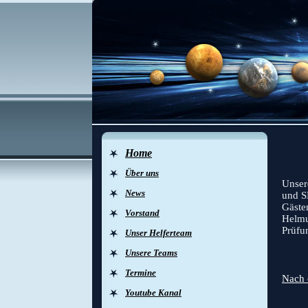
Home
He
Über uns
Unser
News
und S
Gäste
Vorstand
Helmut
Prüfun
Unser Helferteam
Unsere Teams
Termine
Nach 
Youtube Kanal