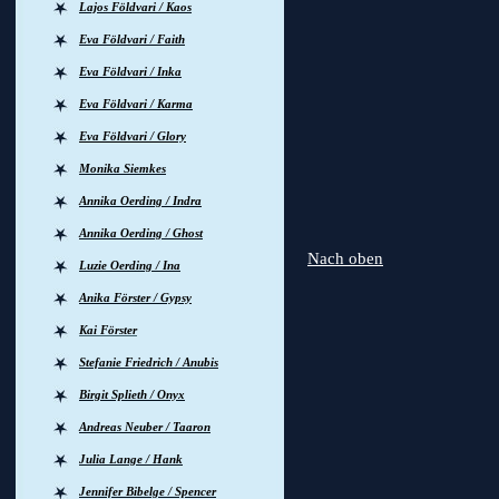
Lajos Földvari / Kaos
Eva Földvari / Faith
Eva Földvari / Inka
Eva Földvari / Karma
Eva Földvari / Glory
Monika Siemkes
Annika Oerding / Indra
Annika Oerding / Ghost
Nach oben
Luzie Oerding / Ina
Anika Förster / Gypsy
Kai Förster
Stefanie Friedrich / Anubis
Birgit Splieth / Onyx
Andreas Neuber / Taaron
Julia Lange / Hank
Jennifer Bibelge / Spencer