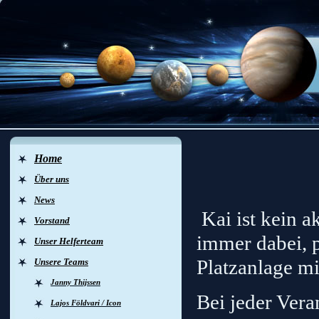
Home
Über uns
News
Kai ist kein a
Vorstand
immer dabei, p
Unser Helferteam
Platzanlage m
Unsere Teams
Janny Thijssen
Bei jeder Vera
Lajos Földvari / Icon