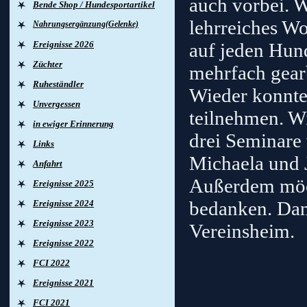
auch vorbei. 
Bende Shop / Hundesportartikel
lehrreiches W
Nahrungsergänzung(Gelenke)
Ereignisse 2026
auf jeden Hun
Züchter
mehrfach gearb
Ruheständler
Wieder konnte
Unvergessen
teilnehmen. Wi
in ewiger Erinnerung
drei Seminare 
Links
Michaela und J
Anfahrt
Außerdem möch
Ereignisse 2025
bedanken. Dan
Ereignisse 2024
Ereignisse 2023
Vereinsheim.
Ereignisse 2022
FCI 2022
Ereignisse 2021
FCI 2021