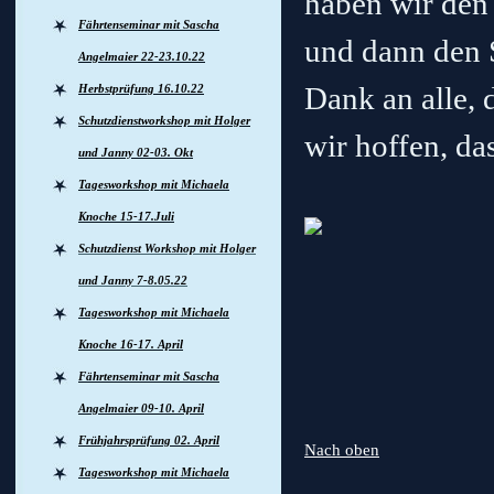
haben wir den
Fährtenseminar mit Sascha
und dann den 
Angelmaier 22-23.10.22
Dank an alle, 
Herbstprüfung 16.10.22
Schutzdienstworkshop mit Holger
wir hoffen, da
und Janny 02-03. Okt
Tagesworkshop mit Michaela
Knoche 15-17.Juli
Schutzdienst Workshop mit Holger
und Janny 7-8.05.22
Tagesworkshop mit Michaela
Knoche 16-17. April
Fährtenseminar mit Sascha
Angelmaier 09-10. April
Frühjahrsprüfung 02. April
Nach oben
Tagesworkshop mit Michaela