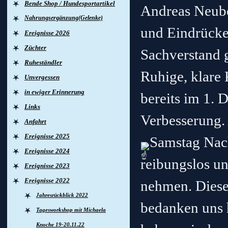
Bende Shop / Hundesportartikel
Andreas Neube
Nahrungsergänzung(Gelenke)
und Eindrücke
Ereignisse 2026
Züchter
Sachverstand 
Ruheständler
Ruhige, klar
Unvergessen
in ewiger Erinnerung
bereits im 1. 
Links
Verbesserung.
Anfahrt
Ereignisse 2025
Samstag Nach
Ereignisse 2024
reibungslos un
Ereignisse 2023
Ereignisse 2022
nehmen.
Diese
Jahresrückblick 2022
bedanken uns 
Tagesworkshop mit Michaela
Knoche 19-20.11.22