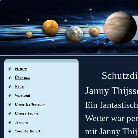
Home
Schutzdie
Über uns
News
Janny Thijss
Vorstand
Ein fantastisc
Unser Helferteam
Unsere Teams
Wetter war pe
Termine
mit Janny Thi
Youtube Kanal